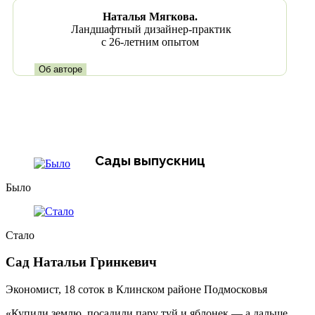
Наталья Мягкова.
Ландшафтный дизайнер-практик
с 26-летним опытом
Об авторе
Сады выпускниц
Было
Был
Стало
Ста
Сад Натальи Гринкевич
Са
Экономист, 18 соток в Клинском районе Подмосковья
30 
«Купили землю, посадили пару туй и яблонек — а дальше
«Мой