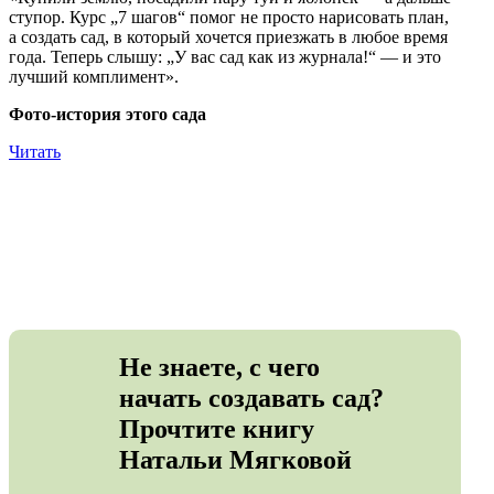
ступор. Курс „7 шагов“ помог не просто нарисовать план,
рад
а создать сад, в который хочется приезжать в любое время
не 
года. Теперь слышу: „У вас сад как из журнала!“ — и это
Теп
лучший комплимент».
пер
Логи
Фото-история этого сада
Фот
Читать
Чит
Не знаете, с чего
начать создавать сад?
Прочтите книгу
Натальи Мягковой