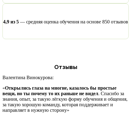
4,9 из 5
— средняя оценка обучения на основе 850 отзывов
Отзывы
Валентина Винокурова:
Мар
«
Открылись глаза на многие, казалось бы простые
«
Я 
вещи, но ты почему то их раньше не видел
. Спасибо за
тво
знания, опыт, за такую лёгкую форму обучения и общения,
снов
за такую хорошую команду, которая поддерживает и
зна
направляет в нужную сторону»
удив
под