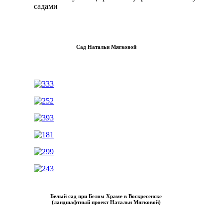
садами
Сад Натальи Мягковой
Белый сад при Белом Храме в Воскресенске
(ландшафтный проект Натальи Мягковой)