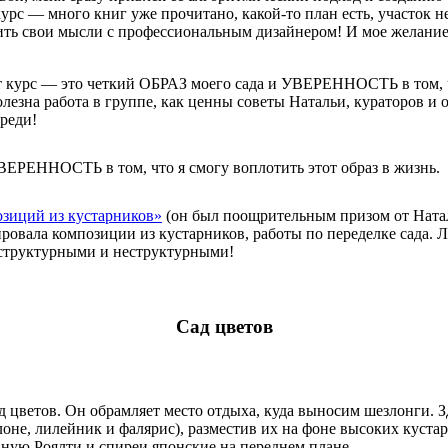
курс — много книг уже прочитано, какой-то план есть, участок 
удить свои мысли с профессиональным дизайнером! И мое желан
от курс — это четкий ОБРАЗ моего сада и УВЕРЕННОСТЬ в том, ч
олезна работа в группе, как ценны советы Натальи, кураторов и 
ереди!
УВЕРЕННОСТЬ в том, что я смогу воплотить этот образ в жизнь.
зиций из кустарников»
(он был поощрительным призом от Наталь
нировала композиции из кустарников, работы по переделке сада.
т структурными и неструктурными!
Сад цветов
д цветов. Он обрамляет место отдыха, куда выносим шезлонги. З
елоне, лилейник и фалярис), разместив их на фоне высоких куст
ную Роялти и спиреи японские на переднем плане.