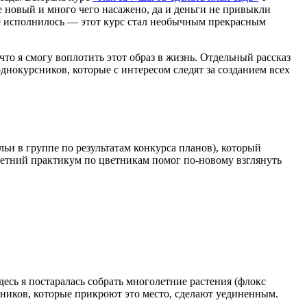
не новый и много чего насажено, да и деньги не привыкли
ие исполнилось — этот курс стал необычным прекрасным
то я смогу воплотить этот образ в жизнь. Отдельный рассказ
однокурсников, которые с интересом следят за созданием всех
и в группе по результатам конкурса планов), который
 Летний практикум по цветникам помог по-новому взглянуть
десь я постаралась собрать многолетние растения (флокс
арников, которые прикроют это место, сделают уединенным.