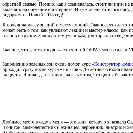
обратной связью. Помню, как я сомневалась, стоит ли идти на 
выделять на обучение в интернете. Но уж очень хотелось обс
подарком на Новый 2018 год!
Я получила массу знаний и массу эмоций. Главное, что дал эт
может быть о том, как увлекают лекции и мастер-классы, как п
планов в группе. Завидую тем ученикам, у которых это еще вп
Главное, что дал этот курс — это четкий ОБРАЗ моего сада и 
Заполнению зеленых зон очень помог курс
«Конструктор компо
проходил сразу после курса «7 шагов». До летнего сезона пла
на цветы. Я никогда не задумывалась о том, что цветы бываю
Любимое место в саду у меня — это зона, которую я назвала Са
и очиток, мелколепестник и эхинацея, дербенник, лиатрис и х
Чтобы поддержать эти кустарники, посадили яблоню декоратив