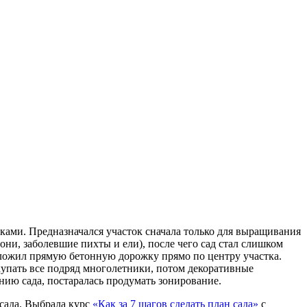
ками. Предназначался участок сначала только для выращивания
они, заболевшие пихты и ели), после чего сад стал слишком
оложил прямую бетонную дорожку прямо по центру участка.
окупать все подряд многолетники, потом декоративные
нию сада, постаралась продумать зонирование.
 сада. Выбрала курс
«Как за 7 шагов сделать план сада»
с