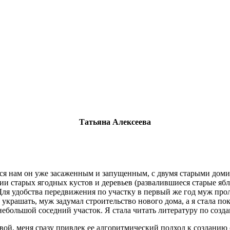
Татьяна Алексеева
лся нам он уже засаженным и запущенным, с двумя старыми доми
ии старых ягодных кустов и деревьев (развалившиеся старые ябл
Для удобства передвижения по участку в первый же год муж пр
о украшать, муж задумал строительство нового дома, а я стала п
большой соседний участок. Я стала читать литературу по созда
вой, меня сразу привлек ее алгоритмический подход к созданию