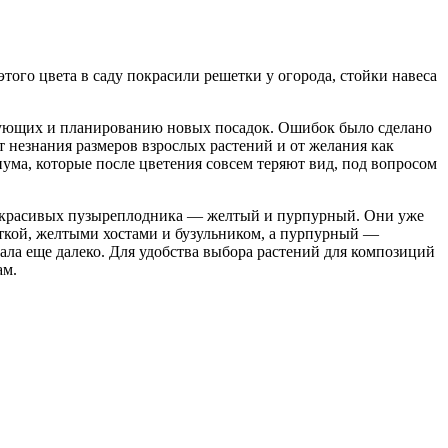
того цвета в саду покрасили решетки у огорода, стойки навеса
ствующих и планированию новых посадок. Ошибок было сделано
т незнания размеров взрослых растений и от желания как
ниума, которые после цветения совсем теряют вид, под вопросом
ых красивых пузыреплодника — желтый и пурпурный. Они уже
аткой, желтыми хостами и бузульником, а пурпурный —
ла еще далеко. Для удобства выбора растений для композиций
ам.