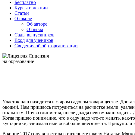
Бесплатно
Курсы и лекции
Статьи
О школе
Об авторе
Отзывы
Сады выпускников
Вход для учеников
Сведения об обр. организации
Лицензия
на образование
Участок наш находится в старом садовом товариществе. Доста
овощей. Нам пришлось потрудиться на расчистке земли, удален
открытым. Почва глинистая, после дождя невозможно ходить. 
Когда пришло понимание, что в саду надо что-то менять, как-т
кустарники, занимала ими освободившиеся места. Прикупили не
В конце 2017 году встретила в интернете школу Натальи Мягко