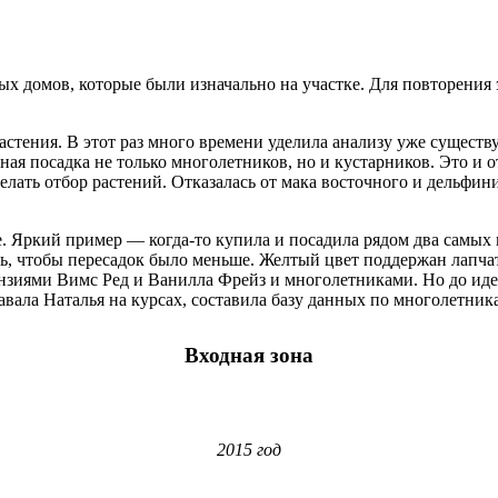
 домов, которые были изначально на участке. Для повторения э
 растения. В этот раз много времени уделила анализу уже суще
ая посадка не только многолетников, но и кустарников. Это и о
делать отбор растений. Отказалась от мака восточного и дельфи
е. Яркий пример — когда-то купила и посадила рядом два сам
ось, чтобы пересадок было меньше. Желтый цвет поддержан лапч
зиями Вимс Ред и Ванилла Фрейз и многолетниками. Но до идеа
авала Наталья на курсах, составила базу данных по многолетник
Входная зона
2015 год