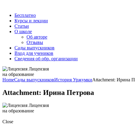
Бесплатно
Курсы и лекции
Статьи
О школе
Об авторе
Отзывы
Сады выпускников
Вход для учеников
Сведения об обр. организации
Лицензия
на образование
Home
Сады выпускников
История Уржумки
Attachment: Ирина 
Attachment: Ирина Петрова
Лицензия
на образование
Close