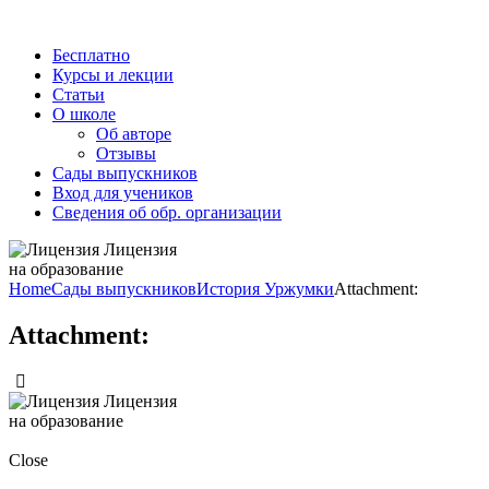
Бесплатно
Курсы и лекции
Статьи
О школе
Об авторе
Отзывы
Сады выпускников
Вход для учеников
Сведения об обр. организации
Лицензия
на образование
Home
Сады выпускников
История Уржумки
Attachment:
Attachment:
Лицензия
на образование
Close