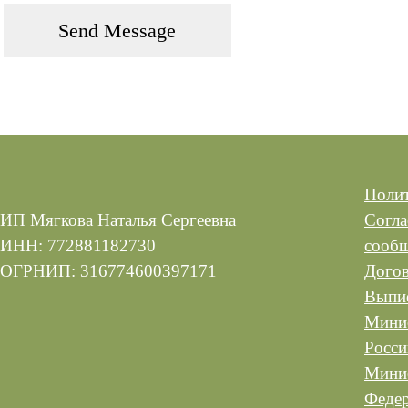
Полит
ИП Мягкова Наталья Сергеевна
Согла
ИНН: 772881182730
сооб
ОГРНИП: 316774600397171
Догов
Выпис
Минис
Росси
Минис
Феде