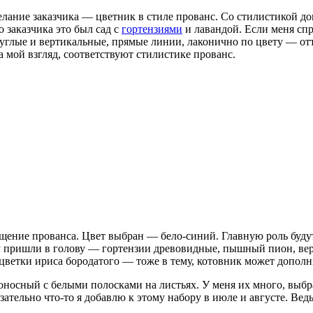
ние заказчика — цветник в стиле прованс. Со стилистикой дома
о заказчика это был сад с
гортензиями
и лавандой. Если меня спр
ые и вертикальные, прямые линии, лаконично по цвету — оттен
а мой взгляд, соответствуют стилистике прованс.
щущение прованса. Цвет выбран — бело-синий. Главную роль буд
азу пришли в голову — гортензии древовидные, пышный пион, ве
цветки ириса бородатого — тоже в тему, котовник может дополн
ьбоносный с белыми полосками на листьях. У меня их много, выб
ательно что-то я добавлю к этому набору в июле и августе. Ведь