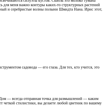
освечиваются силуэты кустов. Сквозь это молоко тумана
сь для меня важно контуры каких-то структурных растений
авный и серебристые волны полыни Шмидта Нана. Ирис этот,
трументом садовода — его глаза. Для тех, кто учится, это
я? Дом — всегда отправная точка для размышлений — каким
нет четкой стилистики, вы делаете любой цветник по вашему