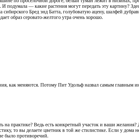
машине по проселочной дороге, белый туман лежит в низинах, пр
 И подумала — какие растения могут передать эту картину? Зде
а сибирского Бред энд Батта, голубоватую ацену, шалфей дубр
едает образ серовато-желтого утра очень хорошо.
ения, как меняются. Потому Пит Удольф назвал самым главным инс
быть на практике? Ведь есть конкретный участок и ваши желани
ику, то вы делаете цветник в той же стилистике. Если у дома 
не было противоречий.