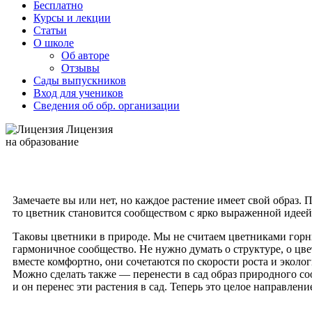
Бесплатно
Курсы и лекции
Статьи
О школе
Об авторе
Отзывы
Сады выпускников
Вход для учеников
Сведения об обр. организации
Лицензия
на образование
Замечаете вы или нет, но каждое растение имеет свой образ.
то цветник становится сообществом с ярко выраженной идеей 
Таковы цветники в природе. Мы не считаем цветниками горные
гармоничное сообщество. Не нужно думать о структуре, о цве
вместе комфортно, они сочетаются по скорости роста и эколо
Можно сделать также — перенести в сад образ природного со
и он перенес эти растения в сад. Теперь это целое направле