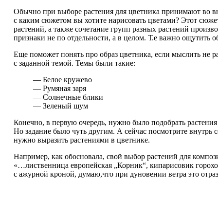
Обычно при выборе растения для цветника принимают во вни
с каким сюжетом вы хотите нарисовать цветами? Этот сюжет,
растений, а также сочетание групп разных растений произв
признаки не по отдельности, а в целом. Т.е важно ощутить о
Еще поможет понять про образ цветника, если мыслить не р
с заданной темой. Темы были такие:
— Белое кружево
— Румяная заря
— Солнечные блики
— Зеленый шум
Конечно, в первую очередь, нужно было подобрать растения 
Но задание было чуть другим. А сейчас посмотрите внутрь с
нужно выразить растениями в цветнике.
Например, как обосновала, свой выбор растений для компо
«…лиственница европейская „Корник“, кипарисовик горохо
с ажурной кроной, думаю,что при дуновении ветра это отраз