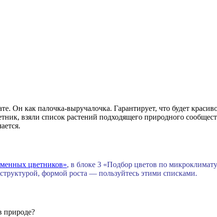
те. Он как палочка-выручалочка. Гарантирует, что будет красиво
етник, взяли список растений подходящего природного сообществ
ается.
еменных цветников»
, в блоке 3 «Подбор цветов по микроклимат
 структурой, формой роста — пользуйтесь этими списками.
в природе?