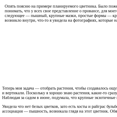
Опять поясню на примере планируемого цветника. Было пожела
понимать, что у всех свое представление о провансе, для моег
следующее — пышный, крупные мазки, простые формы — кругл
возникло внутри, что-то я увидела на фотографиях, которые н
Теперь моя задача — отобрать растения, чтобы создавалось о
и вертикали. Поскольку я хорошо знаю растения, какие-то ср
Наблюдая за садом в июне, подумала, что крупные экзотичные 
Увидела что нет белых цветков, зато есть хосты и райграс бул
ассоциация — пышность, возникала глядя на этот цветник. Обяз