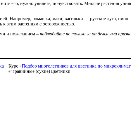
снить его, нужно увидеть, почувствовать. Многие растения уни
ией. Например, ромашка, маки, васильки — русские луга, пион 
ь к этим растениям с осторожностью.
ями и пожеланием –
наблюдайте не только за отдельными призна
Курс
«Подбор многолетников для цветника по микроклимат
✅гравийные (сухие) цветники