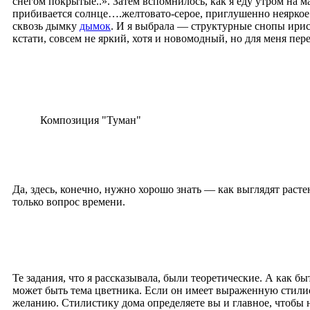
снегом покрытые..». Затем вспомнилось, как я еду утром на 
прибивается солнце….желтовато-серое, приглушенно неяркое.
сквозь дымку
дымок
. И я выбрала — структурные снопы ирис
кстати, совсем не яркий, хотя и новомодный, но для меня пер
Композиция "Туман"
Да, здесь, конечно, нужно хорошо знать — как выглядят раст
только вопрос времени.
Те задания, что я рассказывала, были теоретические. А как 
может быть тема цветника. Если он имеет выраженную стилист
желанию. Стилистику дома определяете вы и главное, чтобы 