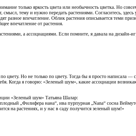
мание только яркость цвета или необычность цветка. Но совсе
 смысл, тему и нужно передать растениями. Согласитесь, здесь 
одят разное впечатление. Облик растения описывается теми приз
бщее впечатление от растения.
астениями, а ассоциациями. Если помните, я давала на дизайн-
по цвету. Но не только по цвету. Тогда бы я просто написала —
ебя. Когда я говорю: «Зеленый шум», какие ассоциации возникаю
зиции «Зеленый шум» Татьяна Шалар:
плодный „Филифера нана“, ива пурпурная „Nana“ сосна Веймуто
ится на растениях, и у нас в саду получится зеленый шум!»