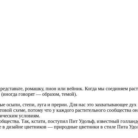
 Представьте, ромашку, пион или вейник. Когда мы соединяем р
(иногда говорят — образом, темой).
 осыпи, степи, луга и прерии. Для нас это захватывающее дух 
товой схеме, потому что у каждого растительного сообщества он
гическим условиям.
общества. Так, кстати, поступил Пит Удольф, известный голлан
ние в дизайне цветников — природные цветники в стиле Пита Удол