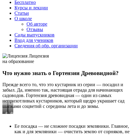
Бесплатно
Курсы и лекции
Статьи
О школе
Об авторе
Отзывы
Сады выпускников
Вход для учеников
Сведения об обр. организации
Лицензия
на образование
Что нужно знать о Гортензии Древовидной?
Прежде всего то, что это кустарник из серии — посадил и
забыл. Да, именно так, настоящая отрада для начинающих
садоводов. Гортензия древовидная — один из самых
неприхотливых кустарников, который щедро украшает сад
шапками соцветий с середины лета и до зимы.
Фото
Фото
Валентины
Любови
Винокуровой
Гаврутенко
Ее посадка — не сложнее посадки земляники. Главное,
как и для земляники — очистить землю от сорняков, не