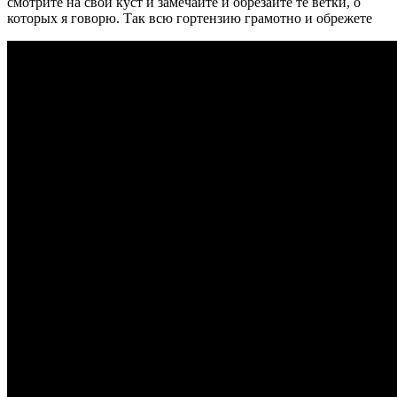
смотрите на свой куст и замечайте и обрезайте те ветки, о
которых я говорю. Так всю гортензию грамотно и обрежете