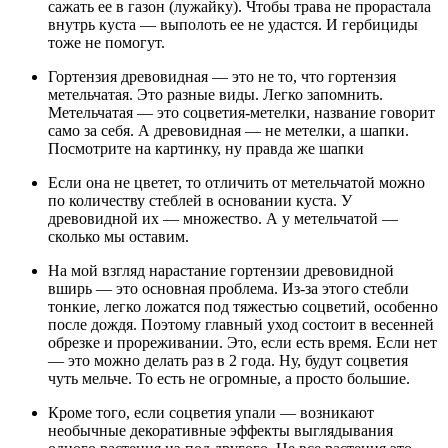
сажать ее в газон (лужайку). Чтобы трава не прорастала
внутрь куста — выполоть ее не удастся. И гербициды
тоже не помогут.
Гортензия древовидная — это не то, что гортензия
метельчатая. Это разные виды. Легко запомнить.
Метельчатая — это соцветия-метелки, название говорит
само за себя. А древовидная — не метелки, а шапки.
Посмотрите на картинку, ну правда же шапки
Если она не цветет, то отличить от метельчатой можно
по количеству стеблей в основании куста. У
древовидной их — множество. А у метельчатой —
сколько мы оставим.
На мой взгляд нарастание гортензии древовидной
вширь — это основная проблема. Из-за этого стебли
тонкие, легко ложатся под тяжестью соцветий, особенно
после дождя. Поэтому главный уход состоит в весенней
обрезке и прореживании. Это, если есть время. Если нет
— это можно делать раз в 2 года. Ну, будут соцветия
чуть мельче. То есть не огромные, а просто большие.
Кроме того, если соцветия упали — возникают
необычные декоративные эффекты выглядывания