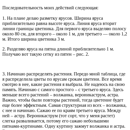
Последовательность моих действий следующая:
1. На плане делаю разметку ярусов. Ширина яруса
приблизительно равна высоте яруса. Линия яруса вторит
линии границы цветника. Для первого яруса выделяю полосу
около 80 см, для второго – около 1 м, для третьего — около 1,2
м. Итого ширина цветника 3 м.
2. Разделяю яруса на пятна длиной приблизительно 1 м.
Получаю вот такую сетку из пятен – рис. 2.
3. Начинаю распределять растения. Передо мной таблица, где
я распределила цветы по ярусам срокам цветени. Все время
смотрю в нее, какие растения я выбрала. Не надеюсь на свою
память. Начинаю с самого простого – с третьего яруса. Здесь
меньше всего растений – волжанка, вероникаструм, астра.
Важно, чтобы были повторы растений, тогда цветение будет
еще более эффектным. Самая структурная из всех – волжанка,
с нее и начинаю. Сажаю ее по краям третьего яруса. Между
ней – астру. Вероникаструм (тот сорт, что у меня растет)
слегка разваливается, потому его сажаю небольшими
пятнами-куртинами. Одну куртину зажмут волжанка и астра.