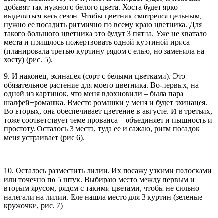
добавят так нужного белого цвета. Хоста будет ярко
выделяться весь сезон. Чтобы цветник смотрелся цельным,
нужно ее посадить ритмично по всему краю цветника. Для
такого большого цветника это будут 3 пятна. Уже не хватало
места и пришлось пожертвовать одной куртиной ириса
(планировала третью куртину рядом с елью, но заменила на
хосту) (рис. 5).
9. И наконец, эхинацея (сорт с белыми цветками). Это
обязательное растение для моего цветника. Во-первых, на
одной из картинок, что меня вдохновили – была пара
шалфей+ромашка. Вместо ромашки у меня и будет эхинацея.
Во вторых, она обеспечивает цветение в августе. И в третьих,
тоже соответствует теме прованса – объединяет и пышность и
простоту. Осталось 3 места, туда ее и сажаю, ритм посадок
меня устраивает (рис 6).
10. Осталось разместить лилии. Их посажу узкими полосками
или точечно по 5 штук. Выбираю место между первым и
вторым ярусом, рядом с такими цветами, чтобы не сильно
налегали на лилии. Еле нашла место для 3 куртин (зеленые
кружочки, рис. 7)