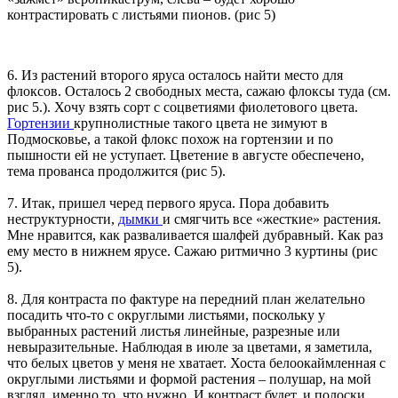
контрастировать с листьями пионов. (рис 5)
6. Из растений второго яруса осталось найти место для
флоксов. Осталось 2 свободных места, сажаю флоксы туда (см.
рис 5.). Хочу взять сорт с соцветиями фиолетового цвета.
Гортензии
крупнолистные такого цвета не зимуют в
Подмосковье, а такой флокс похож на гортензии и по
пышности ей не уступает. Цветение в августе обеспечено,
тема прованса продолжится (рис 5).
7. Итак, пришел черед первого яруса. Пора добавить
неструктурности,
дымки
и смягчить все «жесткие» растения.
Мне нравится, как разваливается шалфей дубравный. Как раз
ему место в нижнем ярусе. Сажаю ритмично 3 куртины (рис
5).
8. Для контраста по фактуре на передний план желательно
посадить что-то с округлыми листьями, поскольку у
выбранных растений листья линейные, разрезные или
невыразительные. Наблюдая в июле за цветами, я заметила,
что белых цветов у меня не хватает. Хоста белоокаймленная с
округлыми листьями и формой растения – полушар, на мой
взгляд, именно то, что нужно. И контраст будет, и полоски