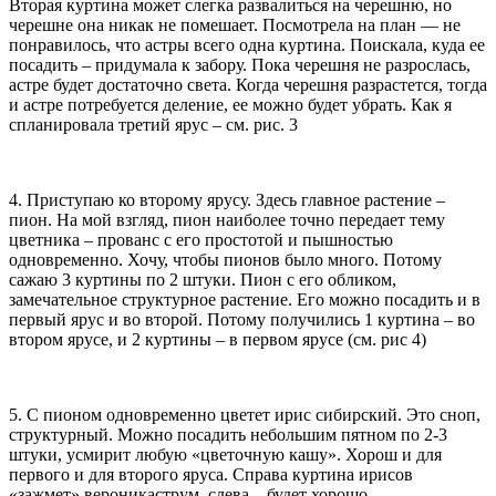
Вторая куртина может слегка развалиться на черешню, но
черешне она никак не помешает. Посмотрела на план — не
понравилось, что астры всего одна куртина. Поискала, куда ее
посадить – придумала к забору. Пока черешня не разрослась,
астре будет достаточно света. Когда черешня разрастется, тогда
и астре потребуется деление, ее можно будет убрать. Как я
спланировала третий ярус – см. рис. 3
4. Приступаю ко второму ярусу. Здесь главное растение –
пион. На мой взгляд, пион наиболее точно передает тему
цветника – прованс с его простотой и пышностью
одновременно. Хочу, чтобы пионов было много. Потому
сажаю 3 куртины по 2 штуки. Пион с его обликом,
замечательное структурное растение. Его можно посадить и в
первый ярус и во второй. Потому получились 1 куртина – во
втором ярусе, и 2 куртины – в первом ярусе (см. рис 4)
5. С пионом одновременно цветет ирис сибирский. Это сноп,
структурный. Можно посадить небольшим пятном по 2-3
штуки, усмирит любую «цветочную кашу». Хорош и для
первого и для второго яруса. Справа куртина ирисов
«зажмет» вероникаструм, слева – будет хорошо