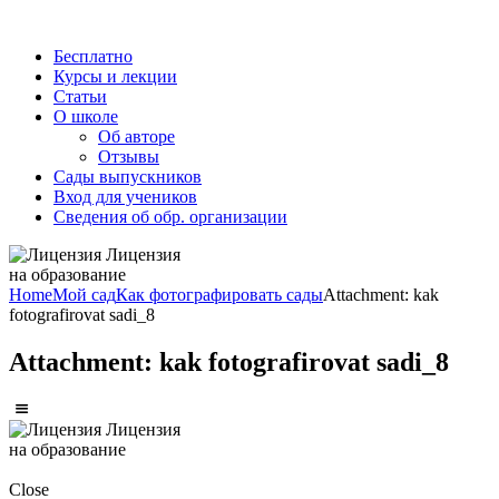
Бесплатно
Курсы и лекции
Статьи
О школе
Об авторе
Отзывы
Сады выпускников
Вход для учеников
Сведения об обр. организации
Лицензия
на образование
Home
Мой сад
Как фотографировать сады
Attachment: kak
fotografirovat sadi_8
Attachment: kak fotografirovat sadi_8
Лицензия
на образование
Close