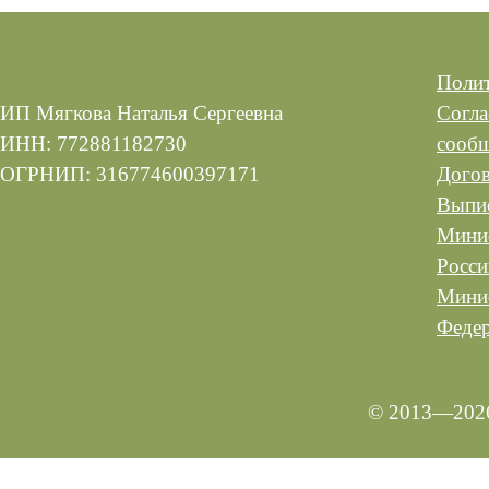
Полит
ИП Мягкова Наталья Сергеевна
Согла
ИНН: 772881182730
сооб
ОГРНИП: 316774600397171
Догов
Выпис
Минис
Росси
Минис
Феде
© 2013—2026