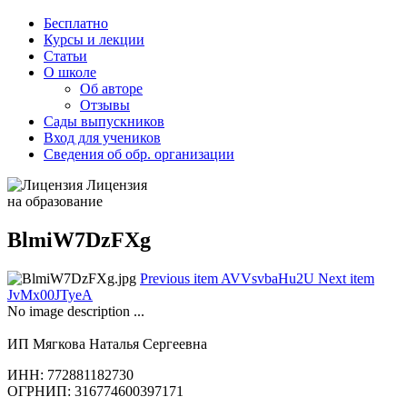
Бесплатно
Курсы и лекции
Статьи
О школе
Об авторе
Отзывы
Сады выпускников
Вход для учеников
Сведения об обр. организации
Лицензия
на образование
BlmiW7DzFXg
Previous item
AVVsvbaHu2U
Next item
JvMx00JTyeA
No image description ...
ИП Мягкова Наталья Сергеевна
ИНН: 772881182730
ОГРНИП: 316774600397171