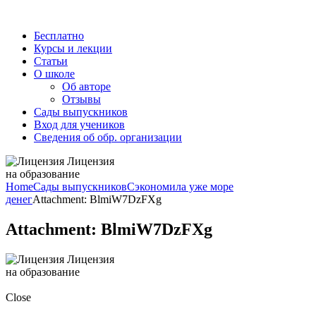
Бесплатно
Курсы и лекции
Статьи
О школе
Об авторе
Отзывы
Сады выпускников
Вход для учеников
Сведения об обр. организации
Лицензия
на образование
Home
Сады выпускников
Сэкономила уже море
денег
Attachment: BlmiW7DzFXg
Attachment: BlmiW7DzFXg
Лицензия
на образование
Close