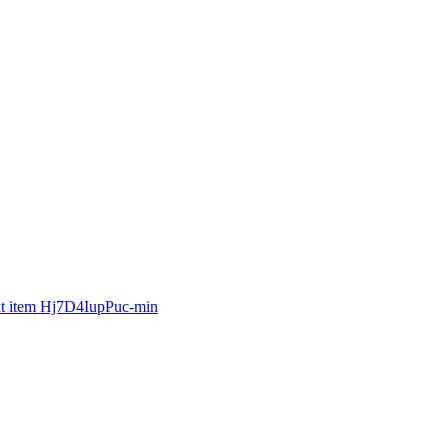
t item
Hj7D4IupPuc-min