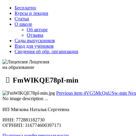
Бесплатно
Курсы и лекции
Статьи
О школе
Об авторе
Отзывы
Сады выпускников
Вход для учеников
Сведения об обр. организации
Лицензия
на образование
FmWIKQE78pI-min
Previous item
4VG5McQnUSw-min
Nex
No image description ...
ИП Мягкова Наталья Сергеевна
ИНН: 772881182730
ОГРНИП: 316774600397171
Политика конфиденциальности