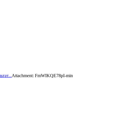
тат...
Attachment: FmWIKQE78pI-min