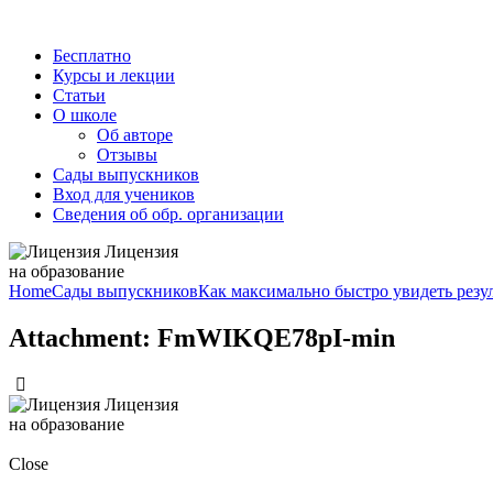
Бесплатно
Курсы и лекции
Статьи
О школе
Об авторе
Отзывы
Сады выпускников
Вход для учеников
Сведения об обр. организации
Лицензия
на образование
Home
Сады выпускников
Как максимально быстро увидеть резуль
Attachment: FmWIKQE78pI-min
Лицензия
на образование
Close