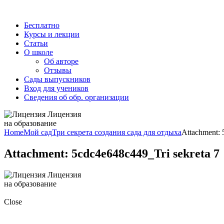
Бесплатно
Курсы и лекции
Статьи
О школе
Об авторе
Отзывы
Сады выпускников
Вход для учеников
Сведения об обр. организации
Лицензия
на образование
Home
Мой сад
Три секрета создания сада для отдыха
Attachment: 
Attachment: 5cdc4e648c449_Tri sekreta 7
Лицензия
на образование
Close