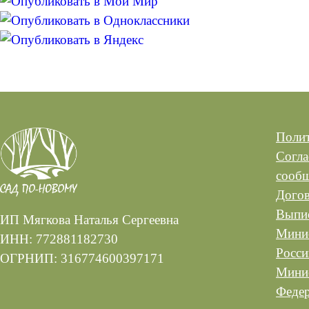
Полит
Согла
сооб
Догов
Выпис
ИП Мягкова Наталья Сергеевна
Минис
ИНН: 772881182730
Росси
ОГРНИП: 316774600397171
Минис
Феде