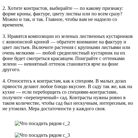
⠀
2. Хотите контрастов, выбирайте — по какому признаку:
форме кроны, фактуре, цвету листвы или по всем сразу?
Можно и так, и так. Главное, чтобы вам не надоело со
временем.
⠀
3. Нравятся композиции из зеленых лиственных кустарников
с живописной кроной — обратите внимание на фактуру и
цвет листьев. Включите растения с крупными листьями или
очень мелкими — любой среднелистный кустарник на их
фоне будет смотреться красавцем. Поиграйте с оттенками
зелени — невнятный оттенок становится ярче на фоне
другого.
⠀
4. Относитесь к контрастам, как к специям. В малых дозах
пряности делают любое блюдо вкуснее. В саду так же, как на
кухне — если переборщить со специями-контрастами,
получите «переперченый» сад. Контрасты нужны ровно в
таком количестве, чтобы сад был нескучным, интересным, но
не утомлял. Мера достаточности у каждого своя.