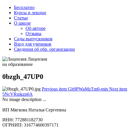
Бесплатно
Курсы и лекции
Статьи
О школе
Об авторе
Отзывы
Сады выпускников
Вход для учеников
Сведения об обр. организации
Лицензия
на образование
0bzgh_47UP0
Previous item
Gh9PWaMzTm0-min
Next item
5NcVRmkzp6A
No image description ...
ИП Мягкова Наталья Сергеевна
ИНН: 772881182730
ОГРНИП: 316774600397171