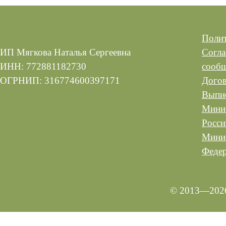
Полит
ИП Мягкова Наталья Сергеевна
Согла
ИНН: 772881182730
сооб
ОГРНИП: 316774600397171
Догов
Выпис
Минис
Росси
Минис
Феде
© 2013—2026