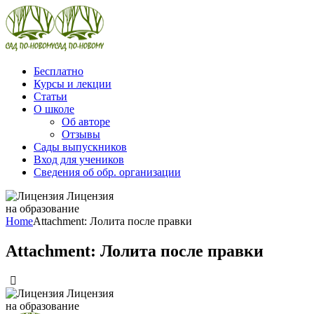
Бесплатно
Курсы и лекции
Статьи
О школе
Об авторе
Отзывы
Сады выпускников
Вход для учеников
Сведения об обр. организации
Лицензия
на образование
Home
Attachment: Лолита после правки
Attachment: Лолита после правки
Лицензия
на образование