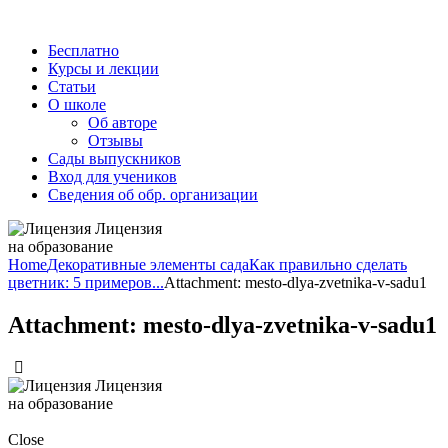
Бесплатно
Курсы и лекции
Статьи
О школе
Об авторе
Отзывы
Сады выпускников
Вход для учеников
Сведения об обр. организации
Лицензия
на образование
Home
Декоративные элементы сада
Как правильно сделать
цветник: 5 примеров...
Attachment: mesto-dlya-zvetnika-v-sadu1
Attachment: mesto-dlya-zvetnika-v-sadu1
Лицензия
на образование
Close